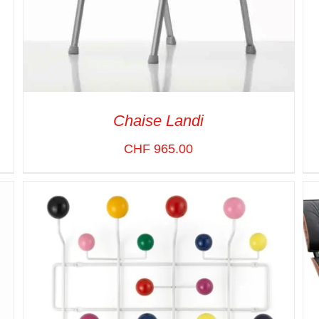
Chaise Landi
CHF
965.00
ADD TO CART
/
VUE RAPIDE