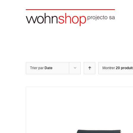
Skip
to
content
Trier par
Date
Montrer
20 produi