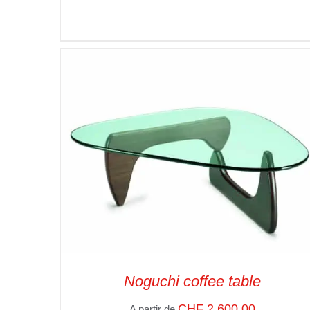
SELECT OPTIONS
/
VUE RAPIDE
Noguchi coffee table
CHF
2,600.00
A partir de