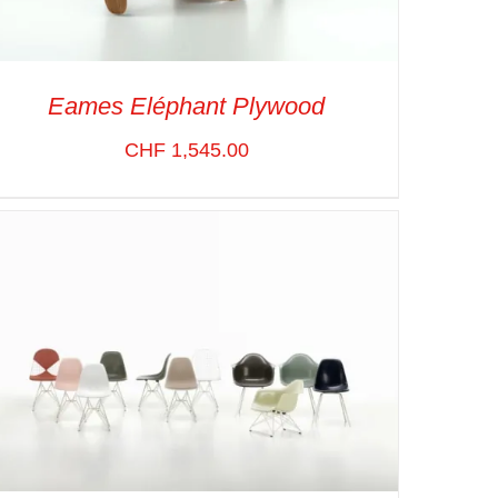
Eames Eléphant Plywood
CHF
1,545.00
ADD TO CART
/
VUE RAPIDE