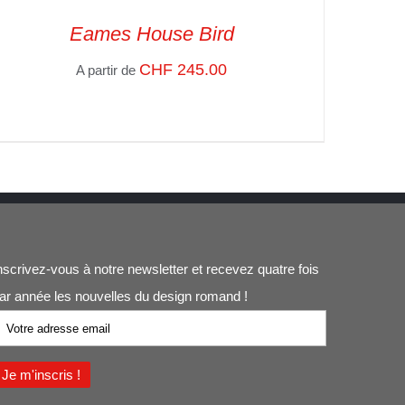
Eames House Bird
CHF
245.00
A partir de
SELECT OPTIONS
/
VUE RAPIDE
nscrivez-vous à notre newsletter et recevez quatre fois
ar année les nouvelles du design romand !