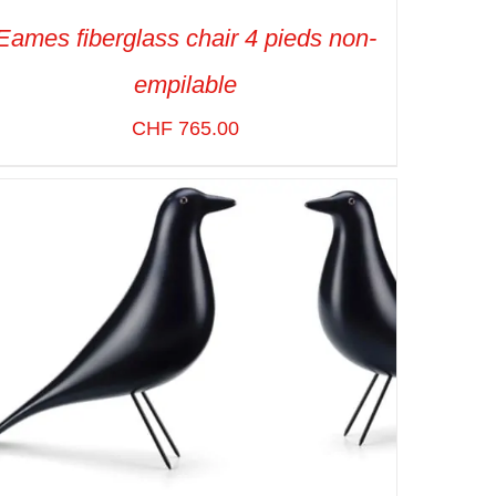
Eames fiberglass chair 4 pieds non-
empilable
CHF
765.00
SELECT OPTIONS
/
VUE RAPIDE