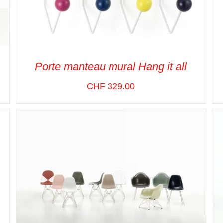
Porte manteau mural Hang it all
CHF
329.00
ADD TO CART
/
VUE RAPIDE