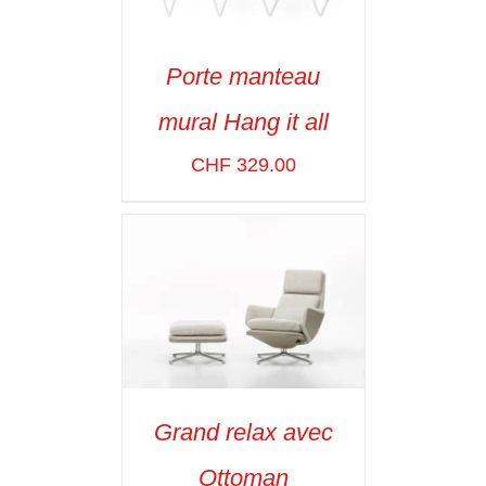
Porte manteau
ADD TO CART
/
mural Hang it all
VOIR LES
DÉTAILS
CHF
329.00
Grand relax avec
SELECT OPTIONS
/
Ottoman
VOIR LES