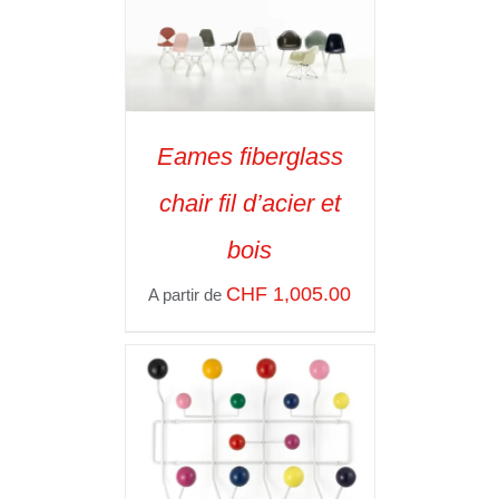
Eames fiberglass
SELECT OPTIONS
/
chair fil d’acier et
VOIR LES
DÉTAILS
bois
CHF
1,005.00
A partir de