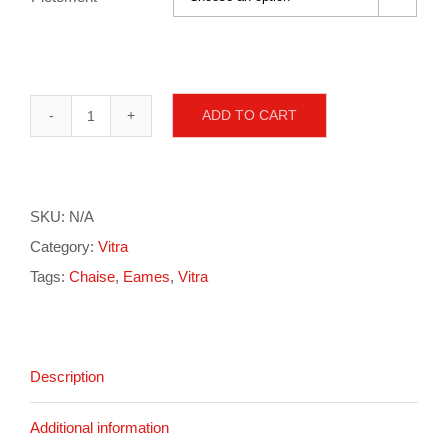
ADD TO CART
Eames
plastic
chair
SKU:
N/A
Eiffel
Category:
Vitra
quantity
Tags:
Chaise
,
Eames
,
Vitra
Description
Additional information