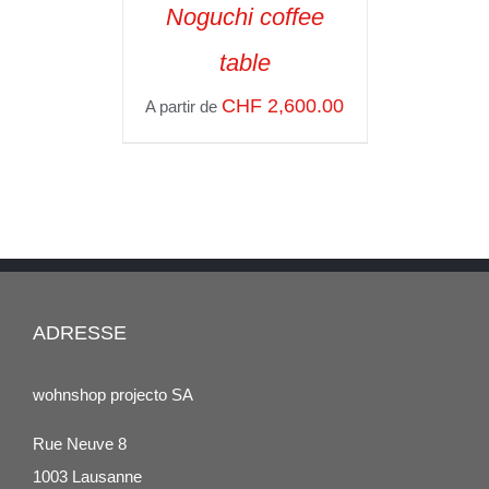
Noguchi coffee
SELECT OPTIONS
/
table
VOIR LES
DÉTAILS
CHF
2,600.00
A partir de
ADRESSE
wohnshop projecto SA
Rue Neuve 8
1003 Lausanne