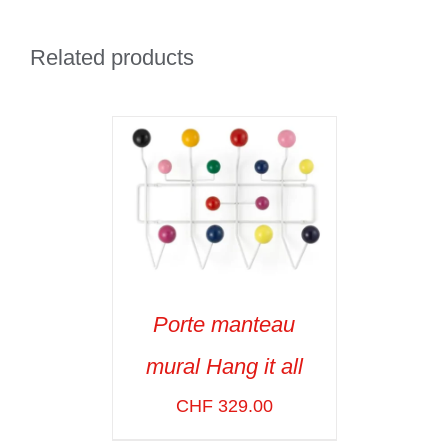
Related products
Porte manteau
ADD TO CART
/
mural Hang it all
VOIR LES
DÉTAILS
CHF
329.00