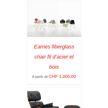
Eames fiberglass
SELECT OPTIONS
/
chair fil d’acier et
VOIR LES
DÉTAILS
bois
CHF
1,005.00
A partir de