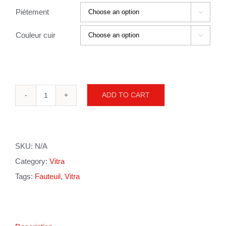
Piétement

Couleur cuir

ADD TO CART
Lounge
Chair
quantity
SKU:
N/A
Category:
Vitra
Tags:
Fauteuil
,
Vitra