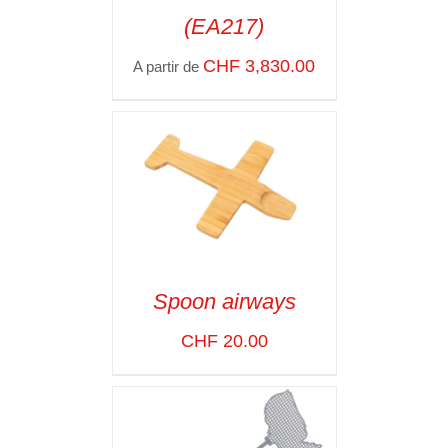
(EA217)
SELECT OPTIONS
/
VOIR LES
CHF
3,830.00
A partir de
DÉTAILS
Spoon airways
ADD TO CART
/
CHF
20.00
VOIR LES
DÉTAILS