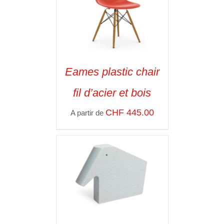
Eames plastic chair
SELECT OPTIONS
/
fil d’acier et bois
VOIR LES
DÉTAILS
CHF
445.00
A partir de