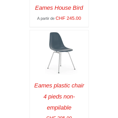
Eames House Bird
SELECT OPTIONS
/
CHF
245.00
A partir de
VOIR LES
DÉTAILS
Eames plastic chair
SELECT OPTIONS
/
4 pieds non-
VOIR LES
DÉTAILS
empilable
CHF
295.00