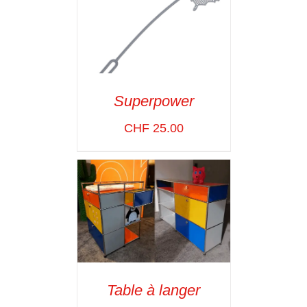
Superpower
ADD TO CART
/
CHF
25.00
VOIR LES
DÉTAILS
Table à langer
ADD TO CART
/