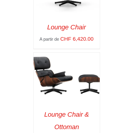
Lounge Chair
SELECT OPTIONS
/
CHF
6,420.00
A partir de
VOIR LES
DÉTAILS
Lounge Chair &
SELECT OPTIONS
/
Ottoman
VOIR LES