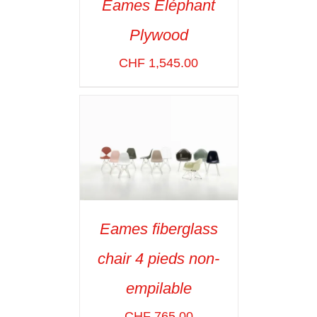
Eames Eléphant
ADD TO CART
/
Plywood
VOIR LES
DÉTAILS
CHF
1,545.00
Eames fiberglass
SELECT OPTIONS
/
chair 4 pieds non-
VOIR LES
DÉTAILS
empilable
CHF
765.00