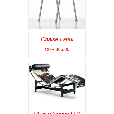
Chaise Landi
CHF
965.00
ADD TO CART
/
VOIR LES
DÉTAILS
Chaise longue LC4