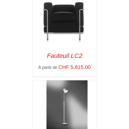
Fauteuil LC2
SELECT OPTIONS
/
CHF
5,815.00
A partir de
VOIR LES
DÉTAILS