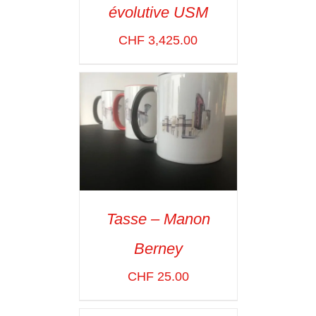
évolutive USM
VOIR LES
DÉTAILS
CHF
3,425.00
Tasse – Manon
SELECT OPTIONS
/
Berney
VOIR LES
DÉTAILS
CHF
25.00