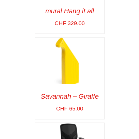
ADD TO CART
/
mural Hang it all
VOIR LES
DÉTAILS
CHF
329.00
Savannah – Giraffe
ADD TO CART
/
CHF
65.00
VOIR LES
DÉTAILS