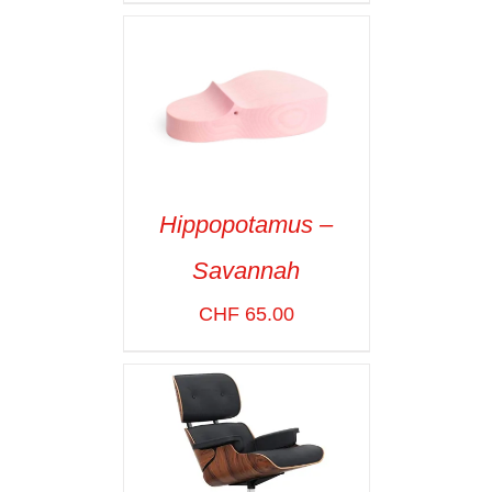
Hippopotamus –
ADD TO CART
/
Savannah
VOIR LES
DÉTAILS
CHF
65.00