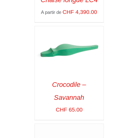
SELECT OPTIONS
/
CHF
4,390.00
A partir de
VOIR LES
DÉTAILS
Crocodile –
ADD TO CART
/
Savannah
VOIR LES
DÉTAILS
CHF
65.00