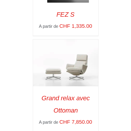
FEZ S
SELECT OPTIONS
/
CHF
1,335.00
A partir de
VOIR LES
DÉTAILS
Grand relax avec
SELECT OPTIONS
/
Ottoman
VOIR LES
DÉTAILS
CHF
7,850.00
A partir de