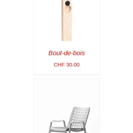
Bout-de-bois
ADD TO CART
/
CHF
30.00
VOIR LES
DÉTAILS