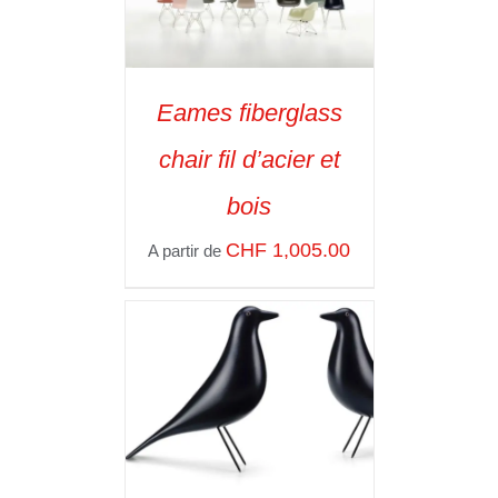
Eames fiberglass
SELECT OPTIONS
/
chair fil d’acier et
VOIR LES
DÉTAILS
bois
CHF
1,005.00
A partir de