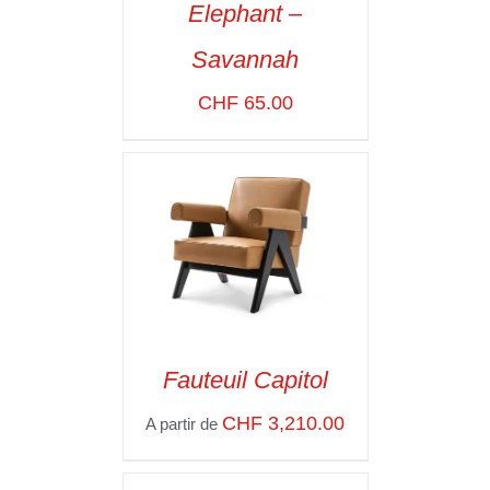
Elephant –
ADD TO CART
/
Savannah
VOIR LES
DÉTAILS
CHF
65.00
Fauteuil Capitol
SELECT OPTIONS
/
CHF
3,210.00
A partir de
VOIR LES
DÉTAILS