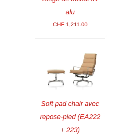
ADD TO CART
/
alu
VOIR LES
DÉTAILS
CHF
1,211.00
Soft pad chair avec
SELECT OPTIONS
/
repose-pied (EA222
VOIR LES
DÉTAILS
+ 223)