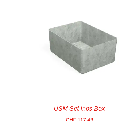
SELECT OPTIONS
/
VUE RAPIDE
USM Set Inos Box
CHF
117.46