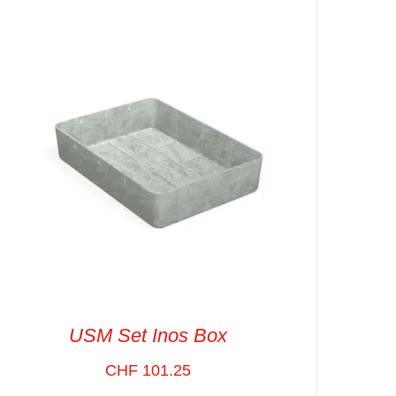
SELECT OPTIONS
/
VUE RAPIDE
USM Set Inos Box
CHF
101.25