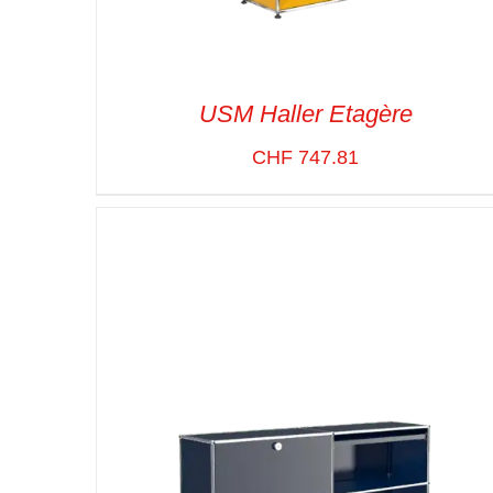
USM Haller Etagère
CHF
747.81
SELECT OPTIONS
/
VUE RAPIDE