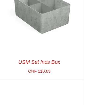
USM Set Inos Box
CHF
110.63
SELECT OPTIONS
/
VUE RAPIDE