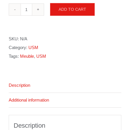
ADD TO CART
USM
Haller
Sideboard
SKU:
N/A
quantity
Category:
USM
Tags:
Meuble
,
USM
Description
Additional information
Description