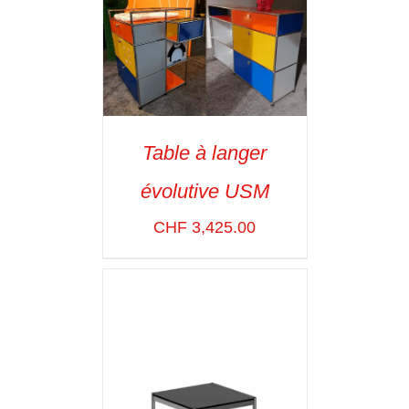
Table à langer
ADD TO CART
/
évolutive USM
VOIR LES
DÉTAILS
CHF
3,425.00