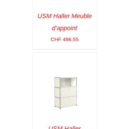
USM Haller Meuble
d’appoint
SELECT OPTIONS
/
VOIR LES
CHF
496.55
DÉTAILS
USM Haller