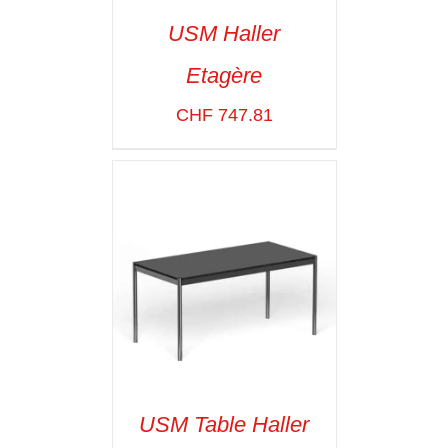
USM Haller
Etagère
SELECT OPTIONS
/
VOIR LES
CHF
747.81
DÉTAILS
USM Table Haller