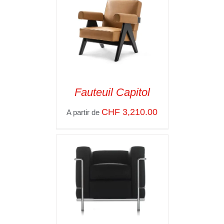
Fauteuil Capitol
SELECT OPTIONS
/
CHF
3,210.00
A partir de
VOIR LES
DÉTAILS