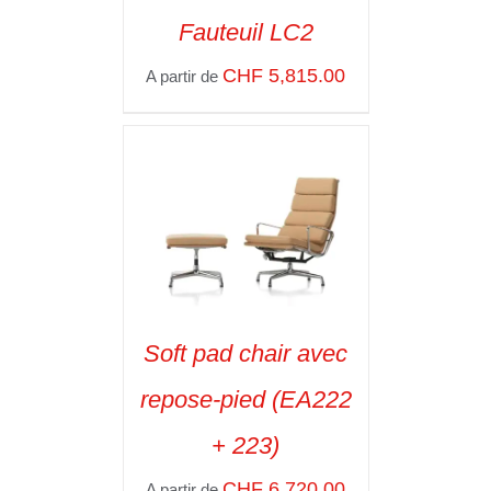
Fauteuil LC2
SELECT OPTIONS
/
CHF
5,815.00
A partir de
VOIR LES
DÉTAILS
Soft pad chair avec
SELECT OPTIONS
/
repose-pied (EA222
VOIR LES
DÉTAILS
+ 223)
CHF
6,720.00
A partir de