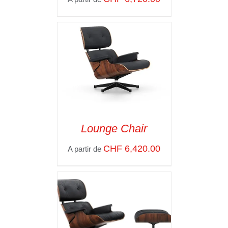
Lounge Chair
SELECT OPTIONS
/
CHF
6,420.00
A partir de
VOIR LES
DÉTAILS