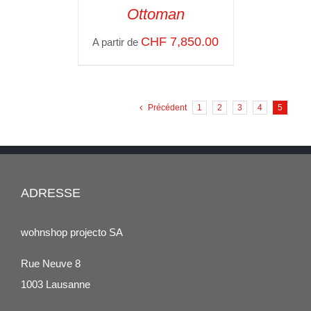
SELECT OPTIONS
/
Ottoman
VOIR LES
DÉTAILS
CHF
7,850.00
A partir de
Précédent
1
2
3
4
5
ADRESSE
wohnshop projecto SA
Rue Neuve 8
1003 Lausanne