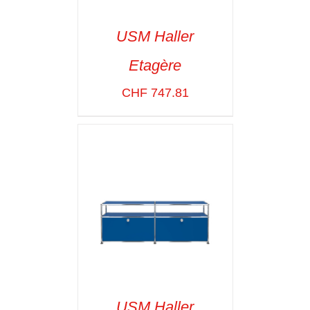
USM Haller
Etagère
SELECT OPTIONS
/
VOIR LES
CHF
747.81
DÉTAILS
USM Haller