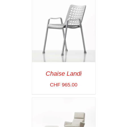
Chaise Landi
CHF
965.00
ADD TO CART
/
VOIR LES
DÉTAILS