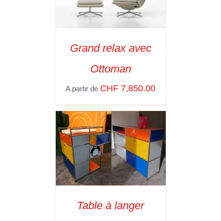
Grand relax avec
SELECT OPTIONS
/
Ottoman
VOIR LES
DÉTAILS
CHF
7,850.00
A partir de
Table à langer
ADD TO CART
/