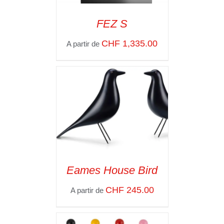
FEZ S
SELECT OPTIONS
/
CHF
1,335.00
A partir de
VOIR LES
DÉTAILS
Eames House Bird
SELECT OPTIONS
/
CHF
245.00
A partir de
VOIR LES
DÉTAILS