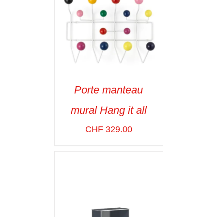
Porte manteau
ADD TO CART
/
mural Hang it all
VOIR LES
DÉTAILS
CHF
329.00