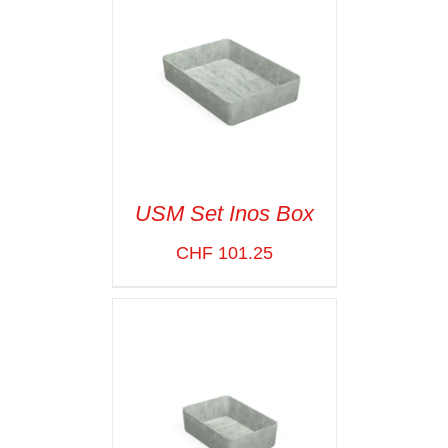
USM Set Inos Box
CHF
101.25
SELECT OPTIONS
/
VOIR LES
DÉTAILS