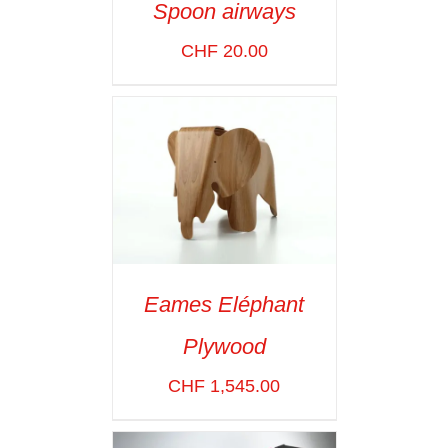
Spoon airways
ADD TO CART
/
CHF
20.00
VOIR LES
DÉTAILS
Eames Eléphant
ADD TO CART
/
Plywood
VOIR LES
DÉTAILS
CHF
1,545.00