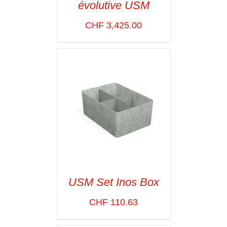
évolutive USM
VOIR LES
DÉTAILS
CHF
3,425.00
USM Set Inos Box
CHF
110.63
SELECT OPTIONS
/
VOIR LES