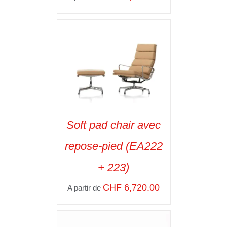
SELECT OPTIONS
/
VOIR LES
DÉTAILS
Soft pad chair avec
SELECT OPTIONS
/
repose-pied (EA222
VOIR LES
DÉTAILS
+ 223)
CHF
6,720.00
A partir de