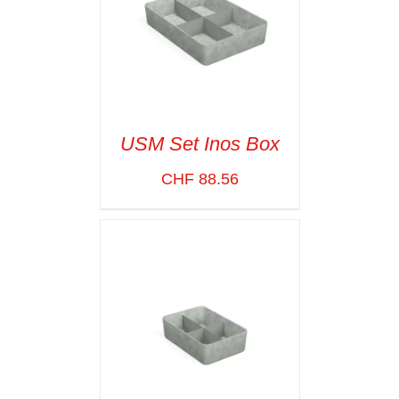
USM Set Inos Box
CHF
88.56
SELECT OPTIONS
/
VOIR LES
DÉTAILS