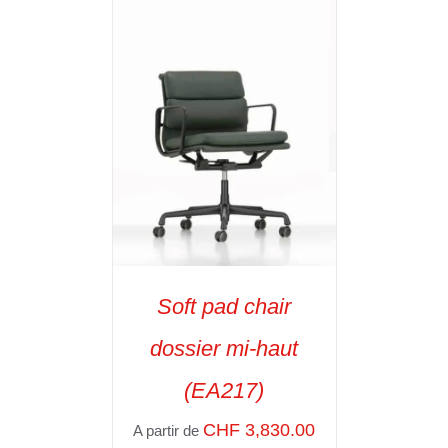
Soft pad chair
dossier mi-haut
(EA217)
SELECT OPTIONS
/
VOIR LES
CHF
3,830.00
A partir de
DÉTAILS