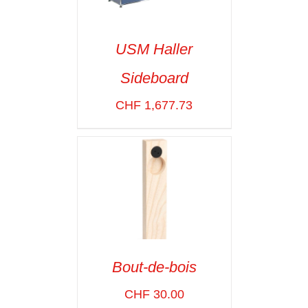
USM Haller
Sideboard
SELECT OPTIONS
/
VOIR LES
CHF
1,677.73
DÉTAILS
Bout-de-bois
ADD TO CART
/
CHF
30.00
VOIR LES
DÉTAILS