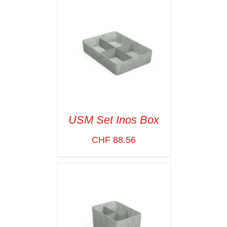
USM Set Inos Box
CHF
88.56
SELECT OPTIONS
/
VOIR LES
DÉTAILS