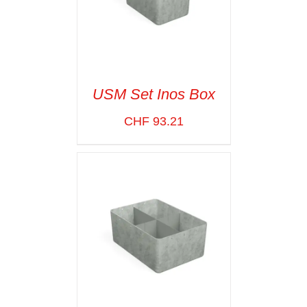
USM Set Inos Box
CHF
93.21
SELECT OPTIONS
/
VOIR LES
DÉTAILS