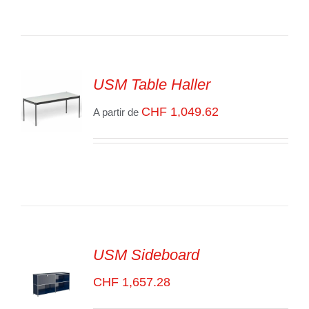
VOIR
LES
DÉTAILS
USM Table Haller
CHF
1,049.62
A partir de
SELECT
OPTIONS
/
VOIR
LES
DÉTAILS
USM Sideboard
CHF
1,657.28
SELECT