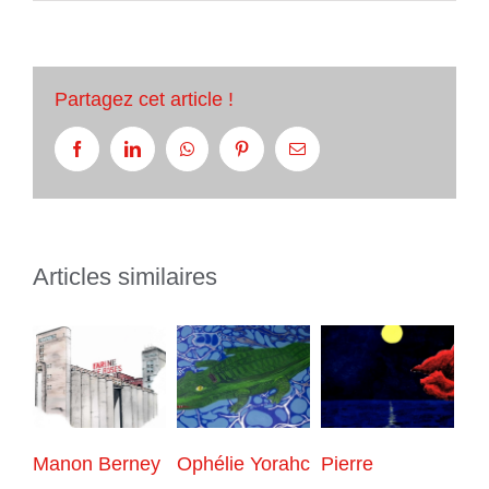
Partagez cet article !
Facebook
LinkedIn
Whatsapp
Pinterest
Email
Articles similaires
Manon Berney
Ophélie Yorahc
Pierre
Fr