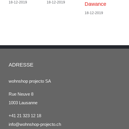
18-12-2019
18-12-2019
Dawance
Co
18-12-2019
18-
ADRESSE
wohnshop projecto SA
Rue Neuve 8
1003 Lausanne
+41 21 323 12 18
info@wohnshop-projecto.ch