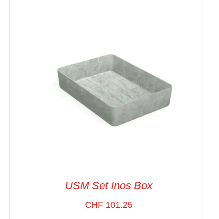
SELECT OPTIONS
/
VUE RAPIDE
USM Set Inos Box
CHF
101.25