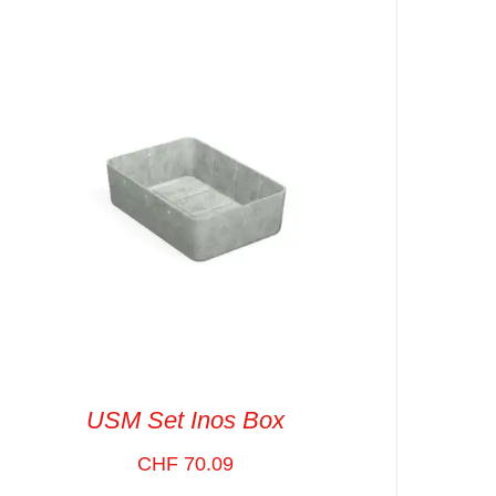
SELECT OPTIONS
/
VUE RAPIDE
USM Set Inos Box
CHF
70.09