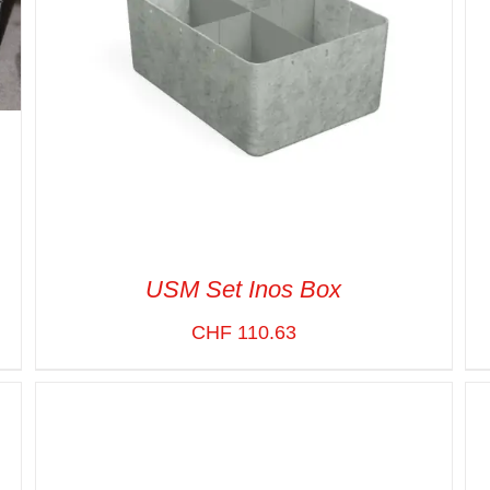
USM Set Inos Box
CHF
110.63
SELECT OPTIONS
/
VUE RAPIDE