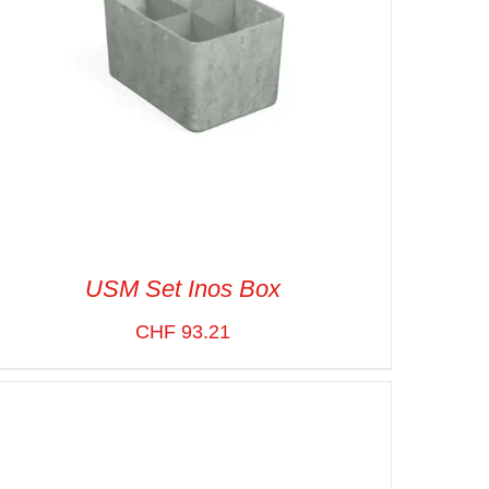
USM Set Inos Box
CHF
93.21
SELECT OPTIONS
/
VUE RAPIDE