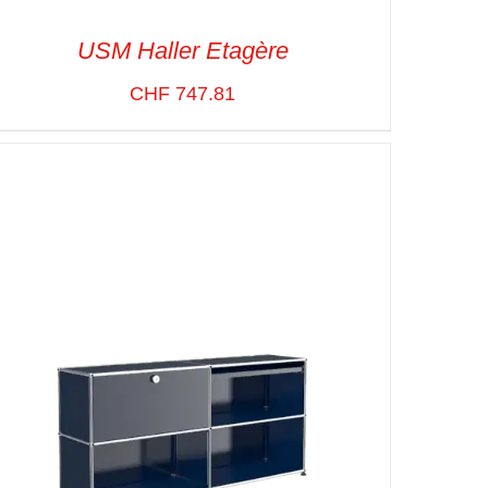
USM Haller Etagère
CHF
747.81
SELECT OPTIONS
/
VUE RAPIDE