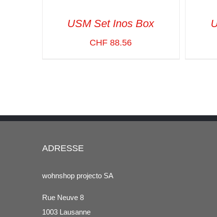
USM Set Inos Box
U
CHF
88.56
SELECT OPTIONS
/
VUE RAPIDE
SELE
ADRESSE
wohnshop projecto SA
Rue Neuve 8
1003 Lausanne