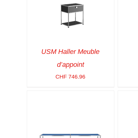
USM Haller Meuble
d’appoint
CHF
746.96
SELECT OPTIONS
/
VUE RAPIDE
SELE