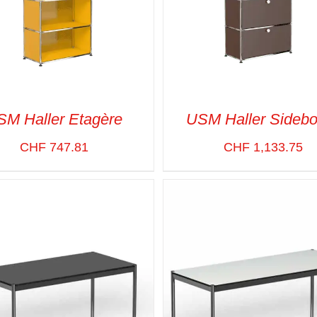
SM Haller Etagère
USM Haller Sidebo
CHF
747.81
CHF
1,133.75
CT OPTIONS
/
VUE RAPIDE
SELECT OPTIONS
/
VUE R