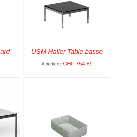
ard
USM Haller Table basse
CHF
754.89
A partir de
APIDE
SELECT OPTIONS
/
VUE RAPIDE