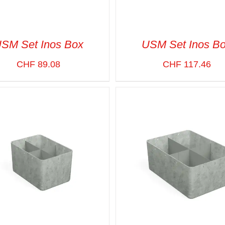
SM Set Inos Box
USM Set Inos B
CHF
89.08
CHF
117.46
CT OPTIONS
/
VUE RAPIDE
SELECT OPTIONS
/
VUE R