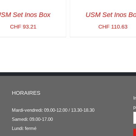
SM Set Inos Box
USM Set Inos B
CHF
93.21
CHF
110.63
CT OPTIONS
/
VUE RAPIDE
SELECT OPTIONS
/
VUE R
HORAIRES
I
p
Mardi-vendredi: 09.00-12.00 / 13.30-18.30
Samedi: 09.00-17.00
Lundi: fermé