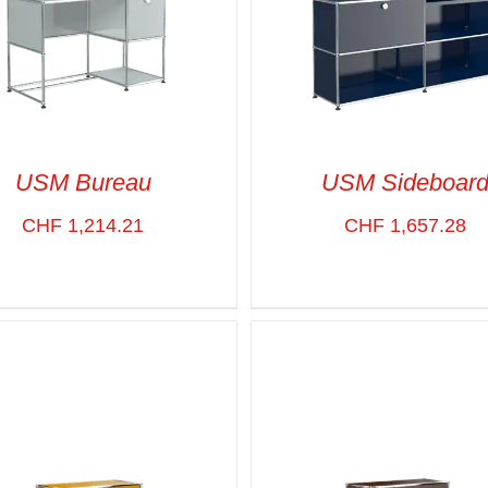
USM Bureau
USM Sideboar
CHF
1,214.21
CHF
1,657.28
CT OPTIONS
/
VUE RAPIDE
SELECT OPTIONS
/
VUE R