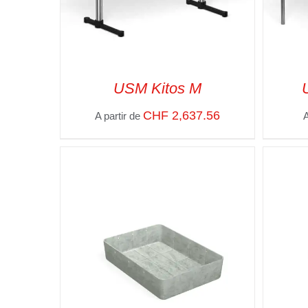
USM Kitos M
CHF
2,637.56
A partir de
A
SELECT OPTIONS
/
VUE RAPIDE
SELE