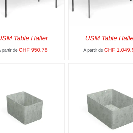
USM Table Haller
USM Table Halle
CHF
950.78
CHF
1,049.
 partir de
A partir de
CT OPTIONS
/
VUE RAPIDE
SELECT OPTIONS
/
VUE R