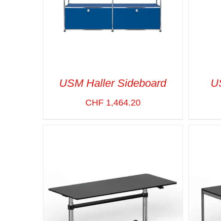
USM Haller Sideboard
U
CHF
1,464.20
SELECT OPTIONS
/
VUE RAPIDE
SELE