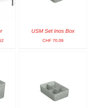
r
USM Set Inos Box
62
CHF
70.09
APIDE
SELECT OPTIONS
/
VUE RAPIDE