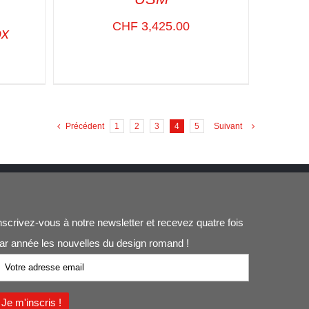
ADD TO CART
/
VUE RAPIDE
CHF
3,425.00
ox
APIDE
Précédent
1
2
3
4
5
Suivant
nscrivez-vous à notre newsletter et recevez quatre fois
ar année les nouvelles du design romand !