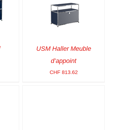
d
USM Haller Meuble
d’appoint
CHF
813.62
APIDE
SELECT OPTIONS
/
VUE RAPIDE