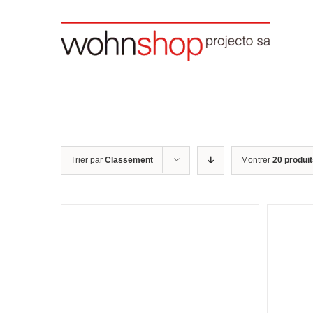
Skip
to
content
Trier par
Classement
Montrer
20 produi