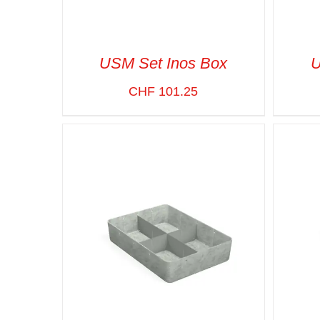
USM Set Inos Box
U
CHF
101.25
SELECT OPTIONS
/
VUE RAPIDE
SELE