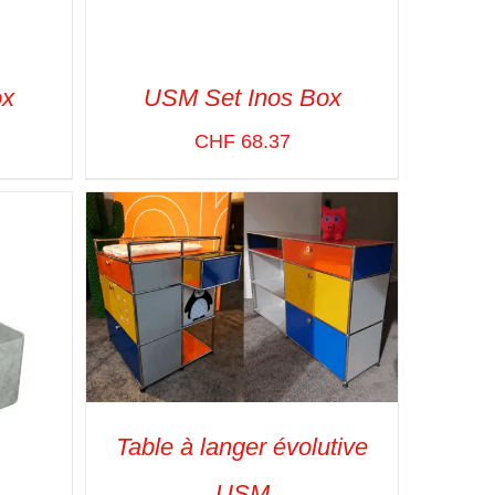
ox
USM Set Inos Box
CHF
68.37
APIDE
SELECT OPTIONS
/
VUE RAPIDE
Table à langer évolutive
USM