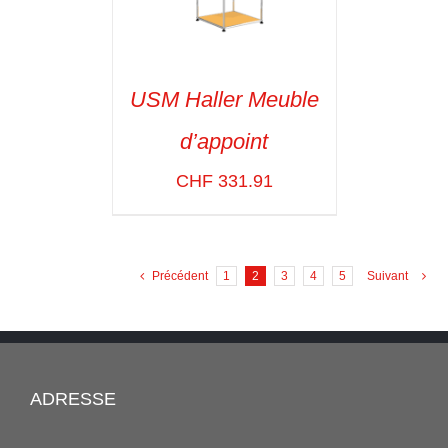
USM Haller Meuble
d’appoint
SELECT OPTIONS
/
VOIR LES
CHF
331.91
DÉTAILS
Précédent
1
2
3
4
5
Suivant
ADRESSE