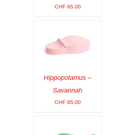
CHF
65.00
Hippopotamus –
ADD TO CART
/
Savannah
VOIR LES
DÉTAILS
CHF
65.00