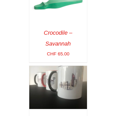
Crocodile –
ADD TO CART
/
Savannah
VOIR LES
DÉTAILS
CHF
65.00