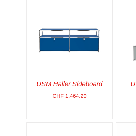
USM Haller Sideboard
U
CHF
1,464.20
SELECT OPTIONS
/
VUE RAPIDE
SELE