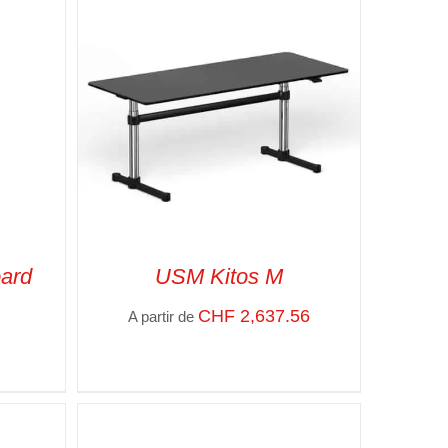
ard
USM Kitos M
CHF
2,637.56
A partir de
APIDE
SELECT OPTIONS
/
VUE RAPIDE