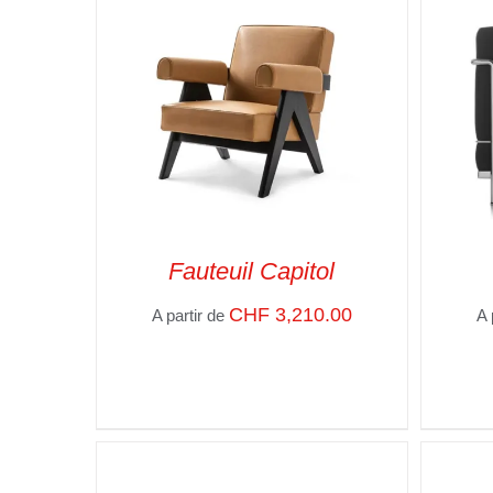
ADD TO CART
/
VUE RAPIDE
Fauteuil Capitol
CHF
3,210.00
A partir de
A 
SELECT OPTIONS
/
VUE RAPIDE
SELE