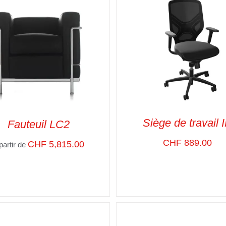
Siège de travail 
Fauteuil LC2
CHF
889.00
CHF
5,815.00
partir de
ADD TO CART
/
VUE RA
CT OPTIONS
/
VUE RAPIDE