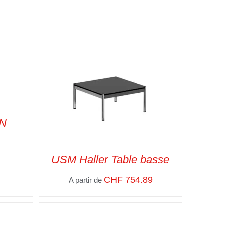
IN
PIDE
USM Haller Table basse
CHF
754.89
A partir de
SELECT OPTIONS
/
VUE RAPIDE