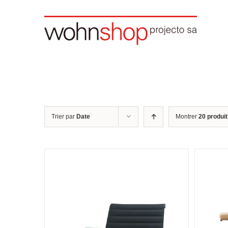
Skip
to
content
Trier par
Date
Montrer
20 produi