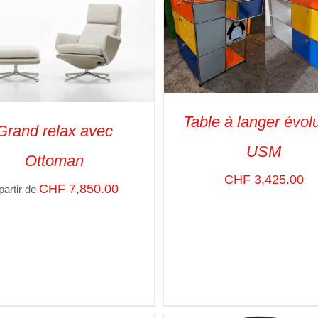
Table à langer évolu
Grand relax avec
USM
Ottoman
ADD TO CART
/
VUE RA
CT OPTIONS
/
VUE RAPIDE
CHF
3,425.00
CHF
7,850.00
partir de