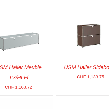
SM Haller Meuble
USM Haller Sidebo
TV/Hi-Fi
CHF
1,133.75
CHF
1,163.72
CT OPTIONS
/
VUE RAPIDE
SELECT OPTIONS
/
VUE R