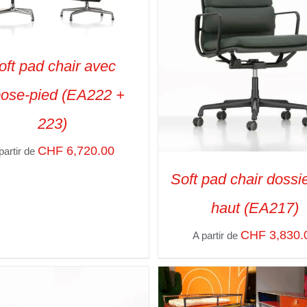
oft pad chair avec
pose-pied (EA222 +
CT OPTIONS
/
VUE RAPIDE
223)
CHF
6,720.00
partir de
Soft pad chair dossie
haut (EA217)
CHF
3,830.
A partir de
SELECT OPTIONS
/
VUE R