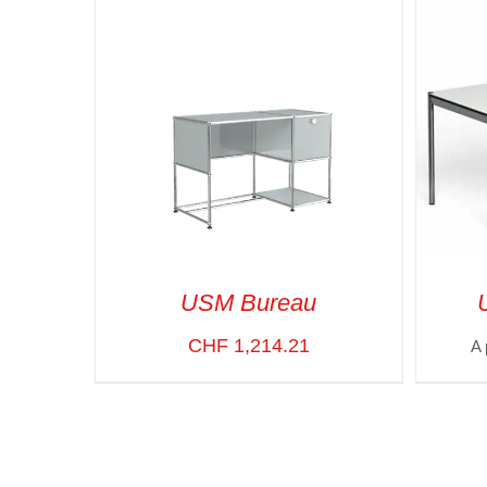
USM Bureau
CHF
1,214.21
A 
SELECT OPTIONS
/
VUE RAPIDE
SELE