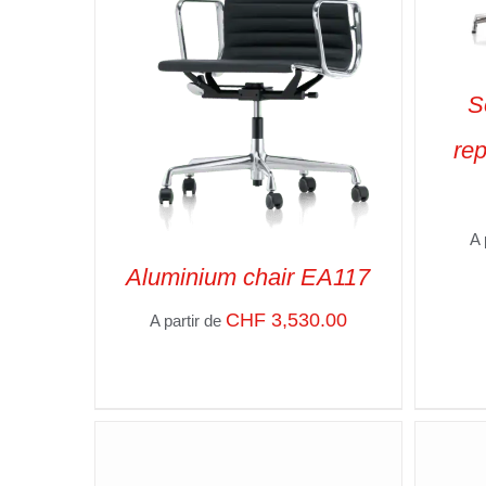
S
re
SELE
A 
Aluminium chair EA117
CHF
3,530.00
A partir de
SELECT OPTIONS
/
VUE RAPIDE