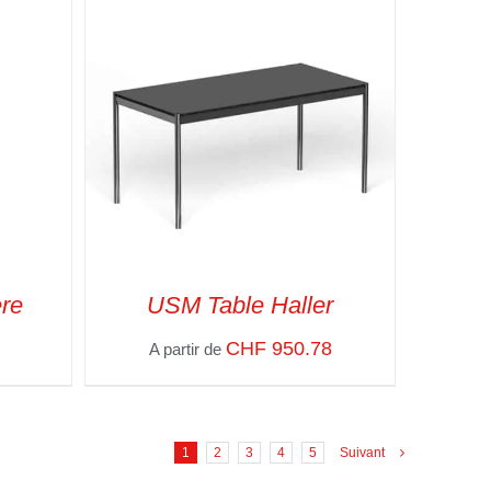
re
USM Table Haller
CHF
950.78
A partir de
APIDE
SELECT OPTIONS
/
VUE RAPIDE
1
2
3
4
5
Suivant