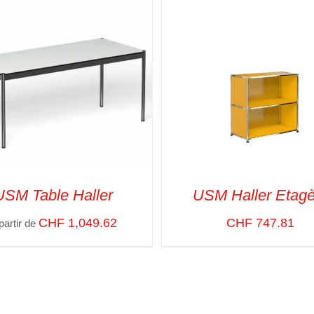
USM Table Haller
USM Haller Etagè
CHF
1,049.62
CHF
747.81
partir de
CT OPTIONS
/
VUE RAPIDE
SELECT OPTIONS
/
VUE R