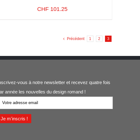
CHF
101.25
Précédent
1
2
3
SELECT OPTIONS
/
VUE RAPIDE
nscrivez-vous à notre newsletter et recevez quatre fois
ar année les nouvelles du design romand !