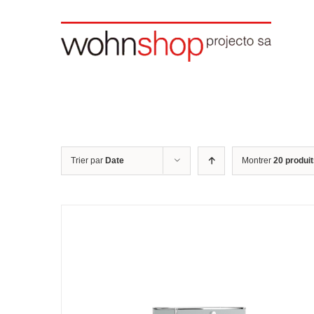
Skip
to
content
Trier par
Date
Montrer
20 produi