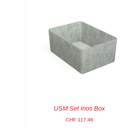
SELECT OPTIONS
/
VUE RAPIDE
USM Set Inos Box
CHF
117.46