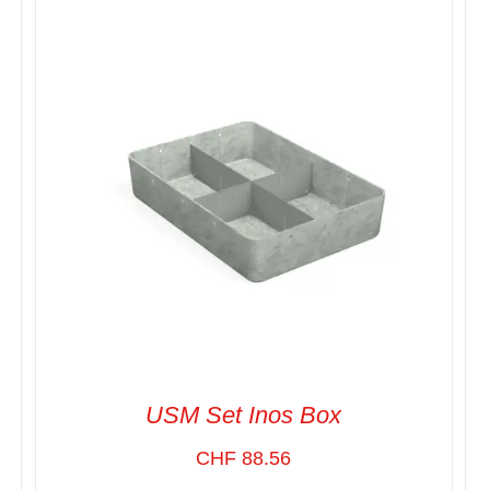
SELECT OPTIONS
/
VUE RAPIDE
USM Set Inos Box
CHF
88.56