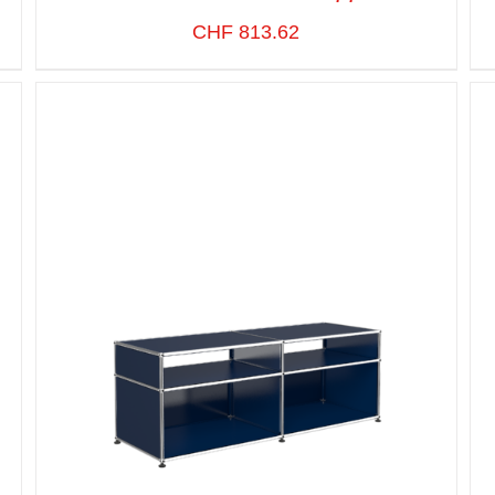
CHF
813.62
SELECT OPTIONS
/
VUE RAPIDE