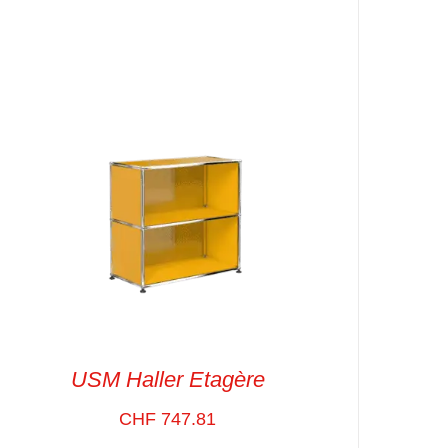
SELECT OPTIONS
/
VUE RAPIDE
USM Haller Etagère
CHF
747.81