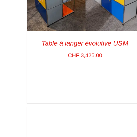
Table à langer évolutive USM
CHF
3,425.00
ADD TO CART
/
VUE RAPIDE