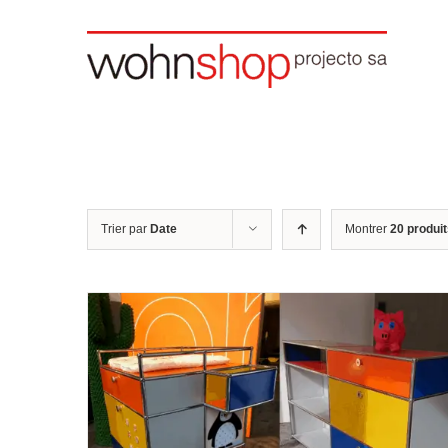
Skip
to
content
Trier par
Date
Montrer
20 produi