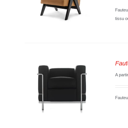
Fauteu
tissu o
SELECT OPTIONS
/
VUE
RAPIDE
Faut
A parti
Fauteu