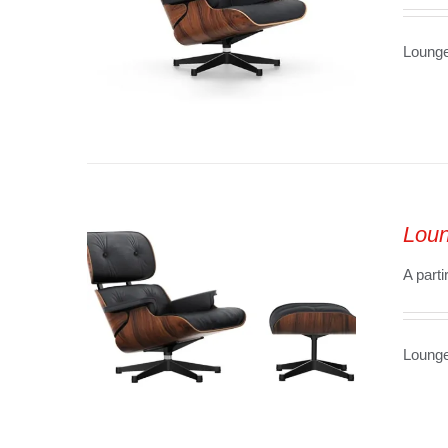
Lounge
SELECT OPTIONS
/
VUE
RAPIDE
Loun
A parti
Lounge