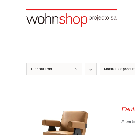
Skip
to
content
Trier par
Prix
Montrer
20 produi
Faut
A parti