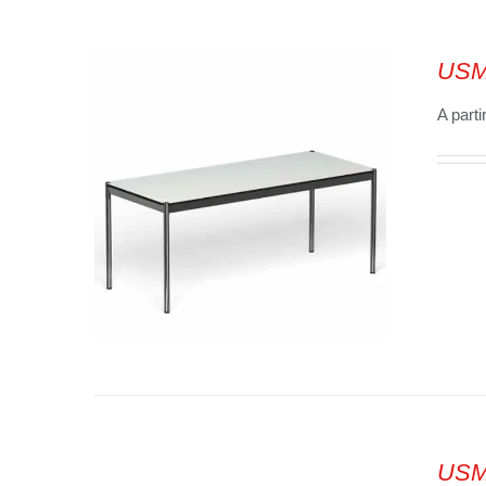
USM 
SELECT OPTIONS
/
VUE
RAPIDE
A parti
USM 
SELECT OPTIONS
/
VUE