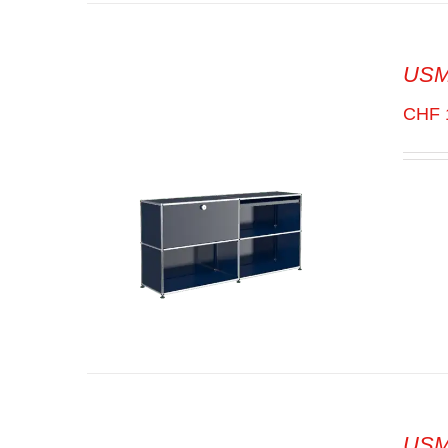
USM
SELECT OPTIONS
/
VUE
RAPIDE
CHF
USM 