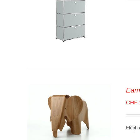
Eam
SELECT OPTIONS
/
VUE
RAPIDE
CHF
Elépha