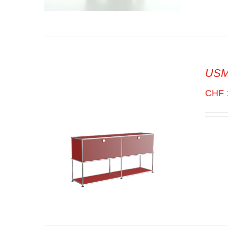
ADD TO CART
/
VUE RAPIDE
USM 
CHF