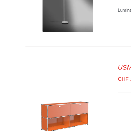
Lumina
SELECT OPTIONS
/
VUE
USM 
RAPIDE
CHF