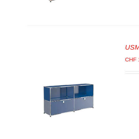
USM 
SELECT OPTIONS
/
VUE
RAPIDE
CHF