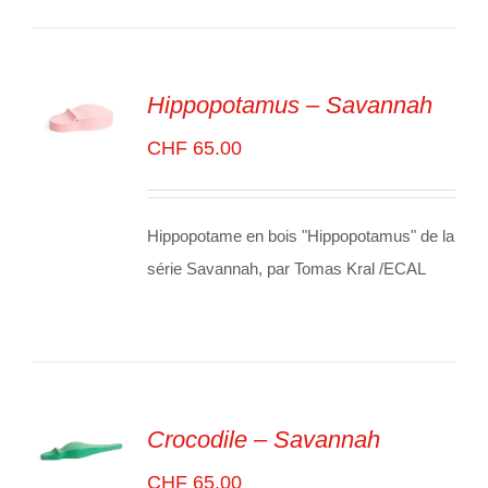
Hippopotamus – Savannah
ADD TO
CHF
65.00
CART
/
VOIR
LES
DÉTAILS
Hippopotame en bois "Hippopotamus" de la
série Savannah, par Tomas Kral /ECAL
Crocodile – Savannah
ADD TO
CHF
65.00