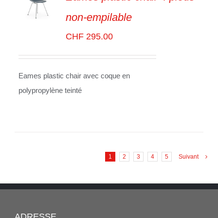
non-empilable
SELECT
OPTIONS
/
CHF
295.00
VOIR
LES
DÉTAILS
Eames plastic chair avec coque en
polypropylène teinté
1
2
3
4
5
Suivant
ADRESSE