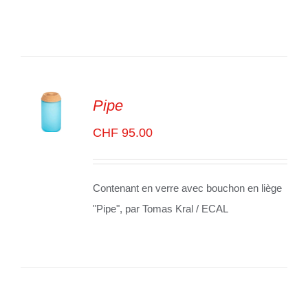
/
VOIR
LES
DÉTAILS
Pipe
ADD TO
CHF
95.00
CART
/
VOIR
LES
DÉTAILS
Contenant en verre avec bouchon en liège
"Pipe", par Tomas Kral / ECAL