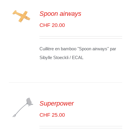
Spoon airways
ADD TO
CHF
20.00
CART
/
VOIR
LES
DÉTAILS
Cuillère en bamboo "Spoon airways" par
Sibylle Stoeckli / ECAL
Superpower
CHF
25.00
ADD TO
CART
/
VOIR