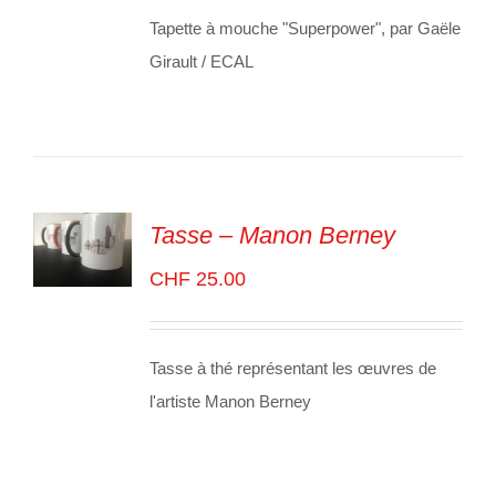
LES
Tapette à mouche "Superpower", par Gaële
DÉTAILS
Girault / ECAL
Tasse – Manon Berney
CHF
25.00
SELECT
OPTIONS
/
VOIR
LES
Tasse à thé représentant les œuvres de
DÉTAILS
l'artiste Manon Berney