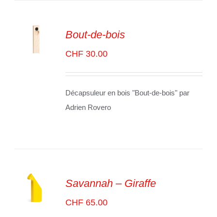
Bout-de-bois
ADD TO
CHF
30.00
CART
/
VOIR
LES
DÉTAILS
Décapsuleur en bois "Bout-de-bois" par
Adrien Rovero
Savannah – Giraffe
ADD TO
CHF
65.00
CART
/