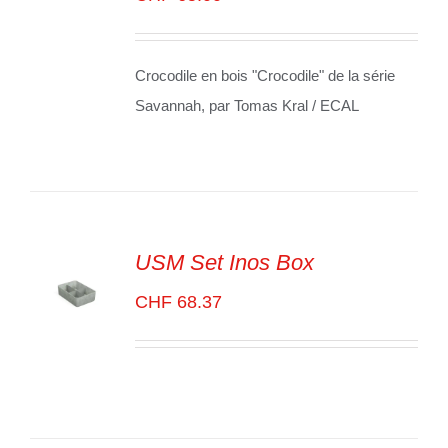
CART
/
VOIR
LES
DÉTAILS
Crocodile en bois "Crocodile" de la série
Savannah, par Tomas Kral / ECAL
USM Set Inos Box
CHF
68.37
SELECT
OPTIONS
/
VOIR
LES
DÉTAILS