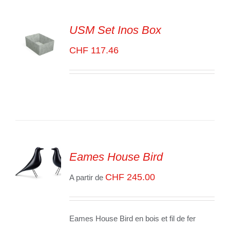
USM Set Inos Box
CHF
117.46
SELECT
OPTIONS
/
VOIR
LES
DÉTAILS
Eames House Bird
CHF
245.00
SELECT
A partir de
OPTIONS
/
VOIR
LES
Eames House Bird en bois et fil de fer
DÉTAILS