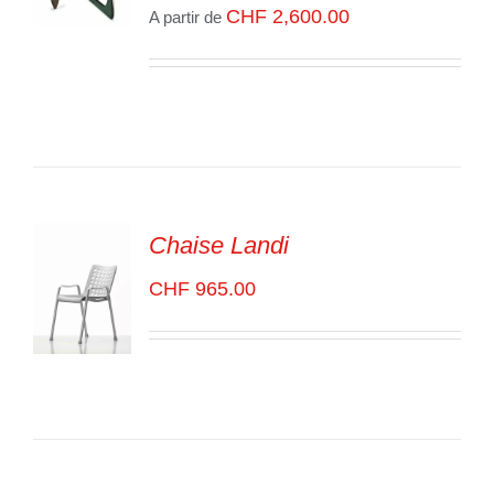
CHF
2,600.00
A partir de
SELECT
OPTIONS
/
VOIR
LES
DÉTAILS
Chaise Landi
CHF
965.00
ADD TO
CART
/
VOIR
LES
DÉTAILS