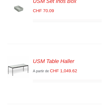
USM Set Inos Box
CHF
70.09
SELECT
OPTIONS
/
VOIR
LES
DÉTAILS
USM Table Haller
CHF
1,049.62
A partir de
SELECT
OPTIONS
/
VOIR
LES
DÉTAILS