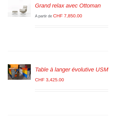
Grand relax avec Ottoman
SELECT
CHF
7,850.00
A partir de
OPTIONS
/
VOIR
LES
DÉTAILS
Table à langer évolutive USM
ADD TO
CHF
3,425.00
CART
/
VOIR
LES
DÉTAILS