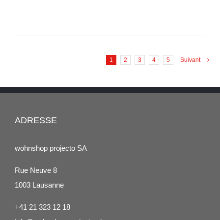
/
VOIR
LES
DÉTAILS
1
2
3
4
5
Suivant
ADRESSE
wohnshop projecto SA
Rue Neuve 8
1003 Lausanne
+41 21 323 12 18