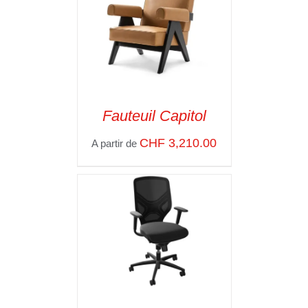
Fauteuil Capitol
SELECT OPTIONS
/
CHF
3,210.00
A partir de
VOIR LES
DÉTAILS