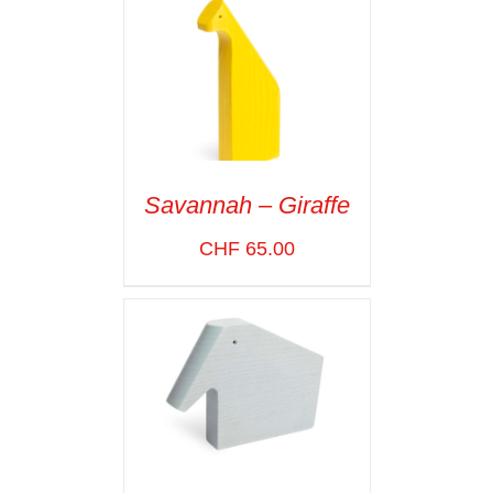
Savannah – Giraffe
ADD TO CART
/
CHF
65.00
VOIR LES
DÉTAILS