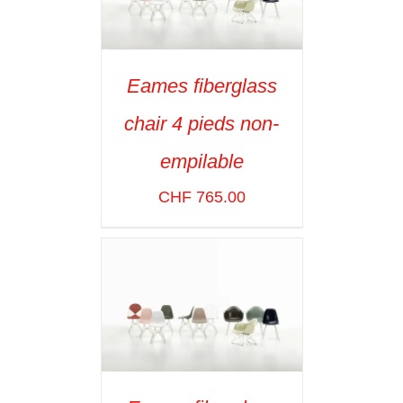
Eames fiberglass
SELECT OPTIONS
/
chair 4 pieds non-
VOIR LES
DÉTAILS
empilable
CHF
765.00