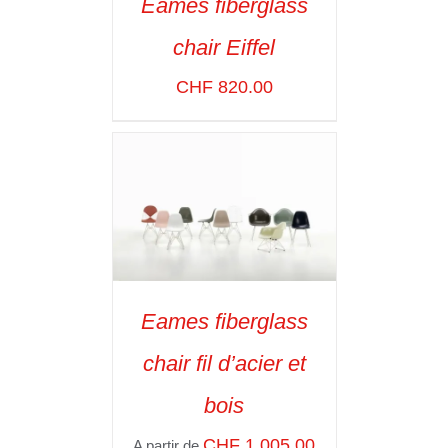
Eames fiberglass
SELECT OPTIONS
/
chair Eiffel
VOIR LES
DÉTAILS
CHF
820.00
Eames fiberglass
SELECT OPTIONS
/
chair fil d’acier et
VOIR LES
DÉTAILS
bois
CHF
1,005.00
A partir de