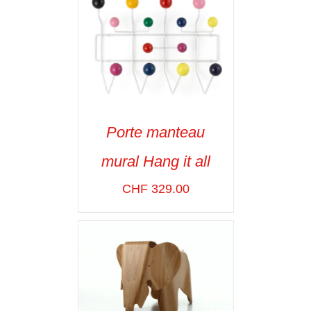
Porte manteau
ADD TO CART
/
mural Hang it all
VOIR LES
DÉTAILS
CHF
329.00