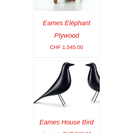
Eames Eléphant
ADD TO CART
/
Plywood
VOIR LES
DÉTAILS
CHF
1,545.00
Eames House Bird
SELECT OPTIONS
/