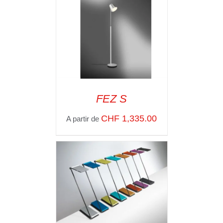
FEZ S
SELECT OPTIONS
/
CHF
1,335.00
A partir de
VOIR LES
DÉTAILS