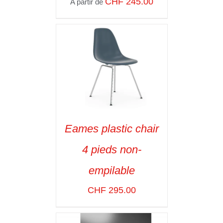
CHF
245.00
A partir de
VOIR LES
DÉTAILS
Eames plastic chair
SELECT OPTIONS
/
4 pieds non-
VOIR LES
DÉTAILS
empilable
CHF
295.00