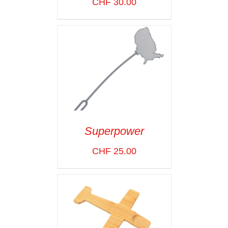
CHF
30.00
VOIR LES
DÉTAILS
Superpower
ADD TO CART
/
CHF
25.00
VOIR LES
DÉTAILS