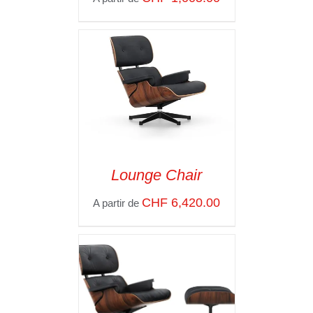
Lounge Chair
SELECT OPTIONS
/
CHF
6,420.00
A partir de
VOIR LES
DÉTAILS