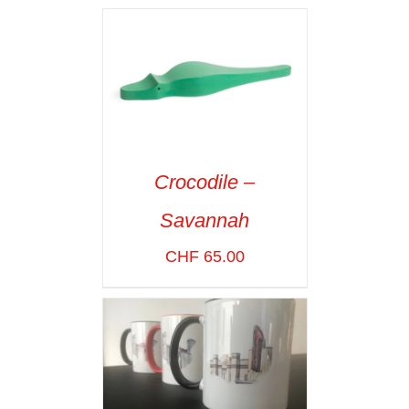
Crocodile –
ADD TO CART
/
Savannah
VOIR LES
DÉTAILS
CHF
65.00