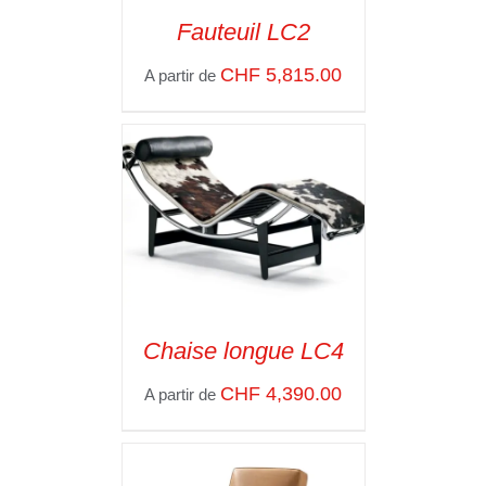
Fauteuil LC2
SELECT OPTIONS
/
CHF
5,815.00
A partir de
VOIR LES
DÉTAILS
Chaise longue LC4
SELECT OPTIONS
/
CHF
4,390.00
A partir de
VOIR LES
DÉTAILS