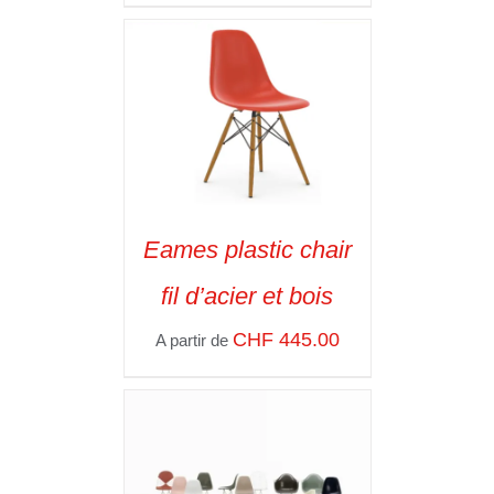
Eames plastic chair
SELECT OPTIONS
/
fil d’acier et bois
VOIR LES
DÉTAILS
CHF
445.00
A partir de