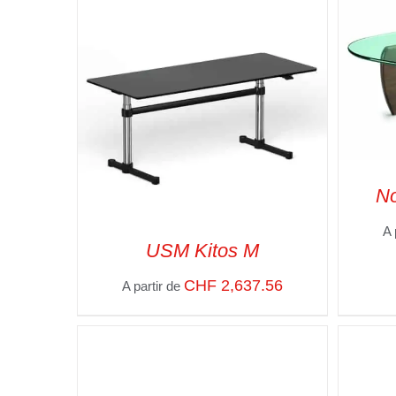
SELECT OPTIONS
/
VUE RAPIDE
No
A 
USM Kitos M
SELE
CHF
2,637.56
A partir de
SELECT OPTIONS
/
VUE RAPIDE