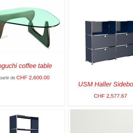
guchi coffee table
CHF
2,600.00
partir de
USM Haller Sidebo
CT OPTIONS
/
VUE RAPIDE
CHF
2,577.67
SELECT OPTIONS
/
VUE R