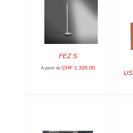
FEZ S
CHF
1,335.00
A partir de
US
SELECT OPTIONS
/
VUE RAPIDE
SELE