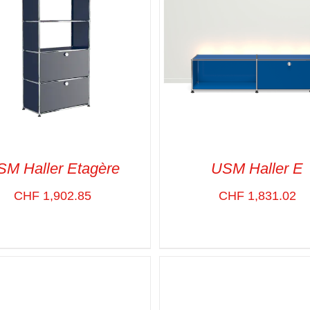
SM Haller Etagère
USM Haller E
CHF
1,902.85
CHF
1,831.02
CT OPTIONS
/
VUE RAPIDE
SELECT OPTIONS
/
VUE R