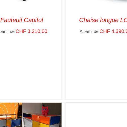
Fauteuil Capitol
Chaise longue L
CHF
3,210.00
CHF
4,390.
partir de
A partir de
CT OPTIONS
/
VUE RAPIDE
SELECT OPTIONS
/
VUE R