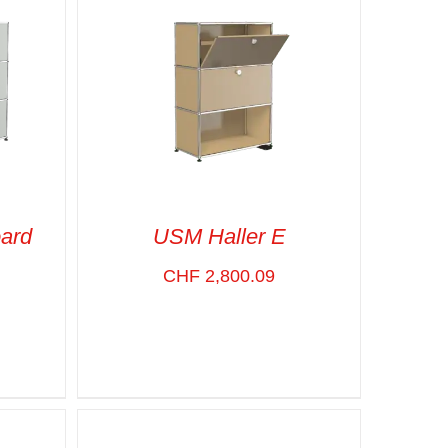
ard
USM Haller E
CHF
2,800.09
APIDE
SELECT OPTIONS
/
VUE RAPIDE