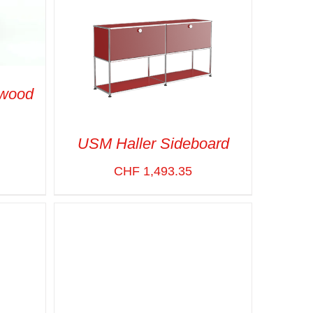
ywood
USM Haller Sideboard
PIDE
CHF
1,493.35
SELECT OPTIONS
/
VUE RAPIDE