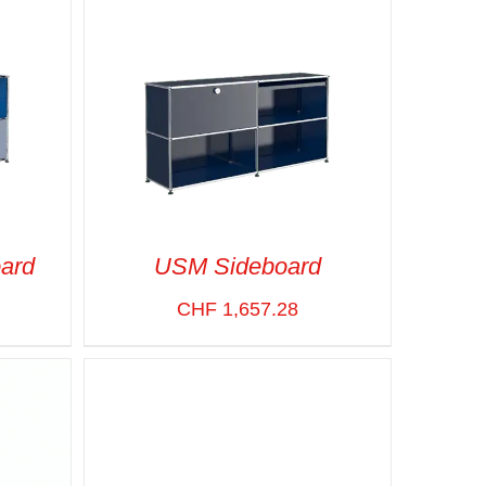
ard
USM Sideboard
CHF
1,657.28
APIDE
SELECT OPTIONS
/
VUE RAPIDE