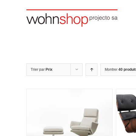
Skip
to
content
Trier par
Prix
Montrer
40 produi