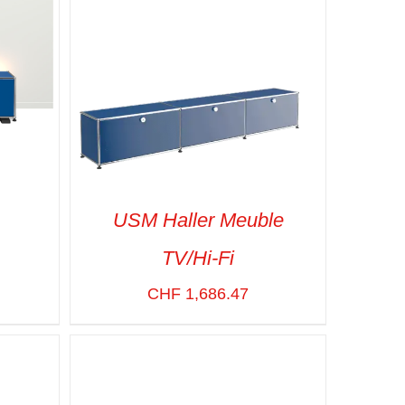
USM Haller Meuble
TV/Hi-Fi
CHF
1,686.47
APIDE
SELECT OPTIONS
/
VUE RAPIDE