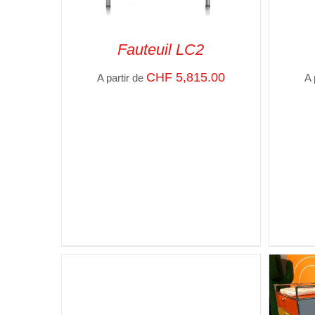
Fauteuil LC2
CHF
5,815.00
A partir de
A 
SELECT OPTIONS
/
VUE RAPIDE
SELE