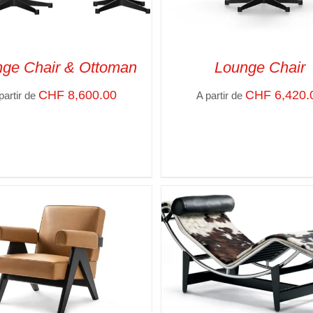
ge Chair & Ottoman
Lounge Chair
CHF
8,600.00
CHF
6,420.
partir de
A partir de
CT OPTIONS
/
VUE RAPIDE
SELECT OPTIONS
/
VUE R