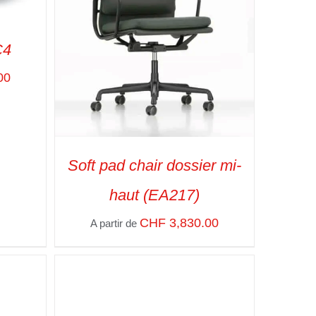
C4
00
APIDE
Soft pad chair dossier mi-
haut (EA217)
CHF
3,830.00
A partir de
SELECT OPTIONS
/
VUE RAPIDE