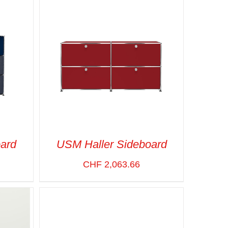
ard
USM Haller Sideboard
CHF
2,063.66
APIDE
SELECT OPTIONS
/
VUE RAPIDE