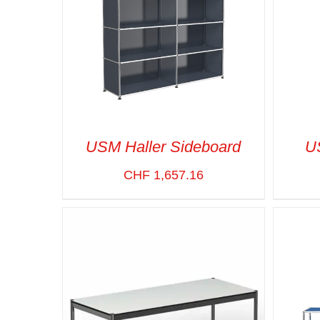
USM Haller Sideboard
U
CHF
1,657.16
SELECT OPTIONS
/
VUE RAPIDE
SELE