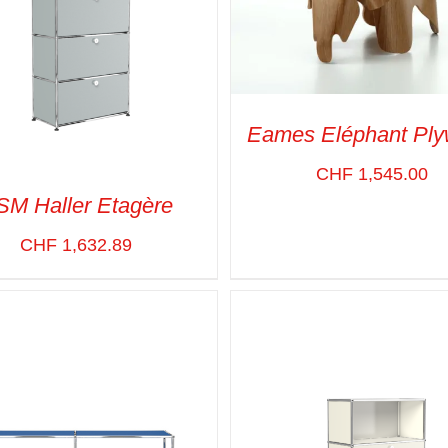
Eames Eléphant Pl
CHF
1,545.00
SM Haller Etagère
ADD TO CART
/
VUE RA
CHF
1,632.89
CT OPTIONS
/
VUE RAPIDE