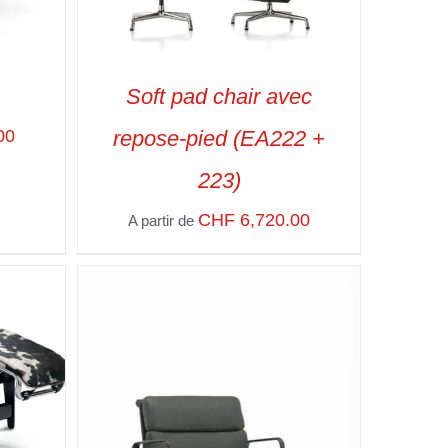
Soft pad chair avec
00
repose-pied (EA222 +
APIDE
SELECT OPTIONS
/
VUE RAPIDE
223)
CHF
6,720.00
A partir de