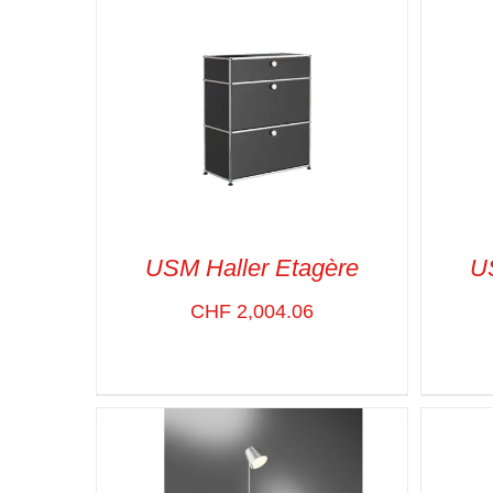
USM Haller Etagère
U
CHF
2,004.06
SELECT OPTIONS
/
VUE RAPIDE
SELE