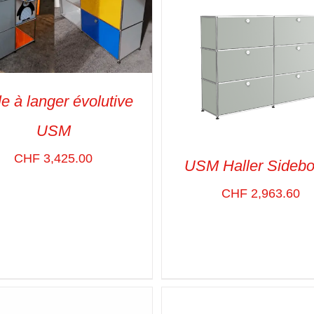
le à langer évolutive
USM
 TO CART
/
VUE RAPIDE
CHF
3,425.00
USM Haller Sidebo
CHF
2,963.60
SELECT OPTIONS
/
VUE R