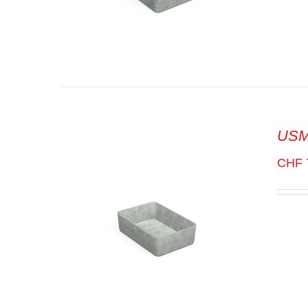
USM 
SELECT OPTIONS
/
VUE
RAPIDE
CHF