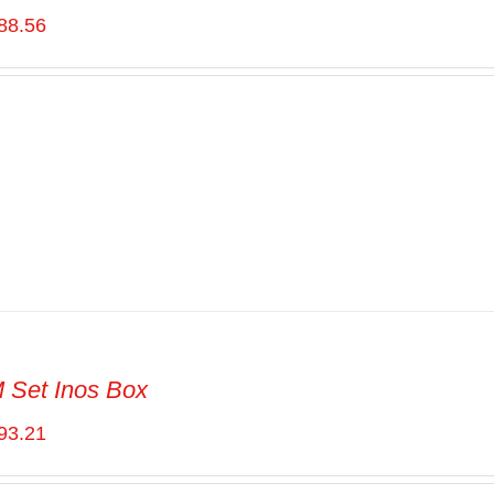
88.56
Set Inos Box
93.21