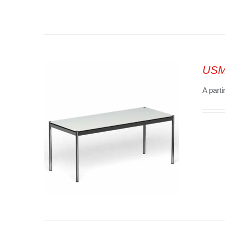
USM 
SELECT OPTIONS
/
VUE
RAPIDE
A parti