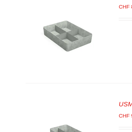
RAPIDE
CHF
USM 
SELECT OPTIONS
/
VUE
RAPIDE
CHF