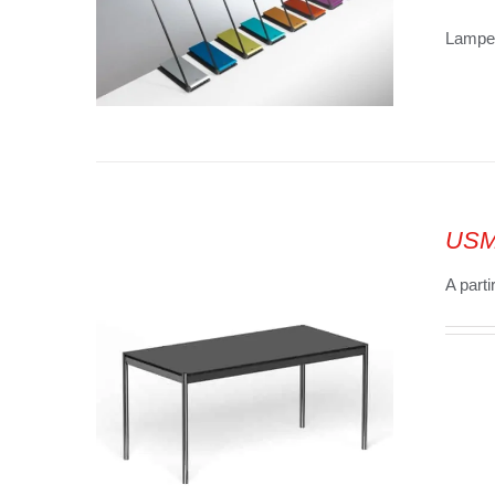
Lampe 
SELECT OPTIONS
/
VUE
RAPIDE
USM 
A parti