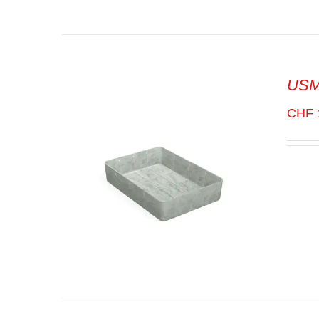
USM 
SELECT OPTIONS
/
VUE
RAPIDE
CHF