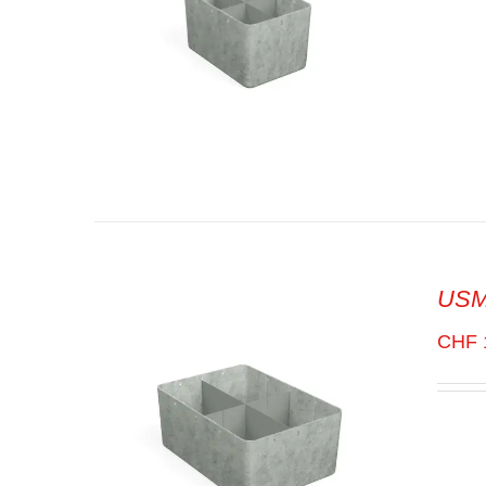
USM 
SELECT OPTIONS
/
VUE
RAPIDE
CHF