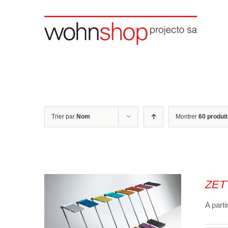
Skip
to
content
Trier par
Nom
Montrer
60 produi
ZET
A parti