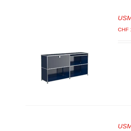
USM
SELECT OPTIONS
/
VUE
RAPIDE
CHF
USM 
SELECT OPTIONS
/
VUE